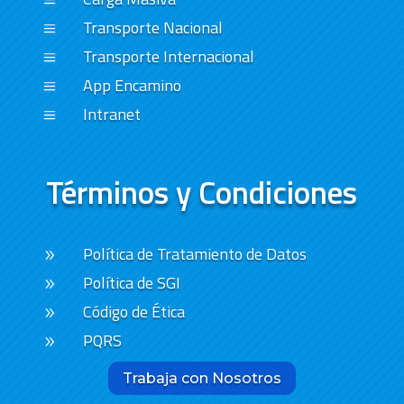
a
Transporte Nacional
a
Transporte Internacional
a
App Encamino
a
Intranet
a
Términos y Condiciones
Política de Tratamiento de Datos
9
Política de SGI
9
Código de Ética
9
PQRS
9
Trabaja con Nosotros